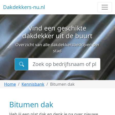
Dakdekkers-nu.nl
Vind een geschikte
dakdekker uit de buurt
Overzicht van alle dakdekkersbedrijven per
stad
Home
Kennisbank
Bitumen dak
Bitumen dak
Heb jij een plat dak en denk je na over nieuwe