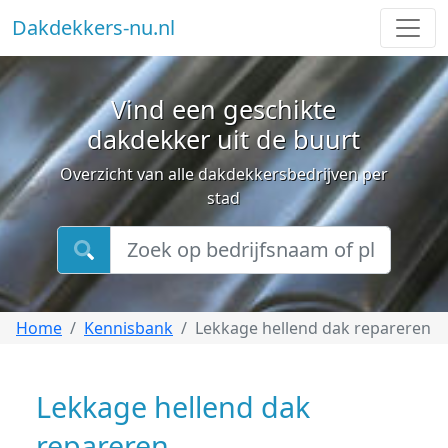
Dakdekkers-nu.nl
Vind een geschikte
dakdekker uit de buurt
Overzicht van alle dakdekkersbedrijven per
stad
Home
Kennisbank
Lekkage hellend dak repareren
Lekkage hellend dak
repareren