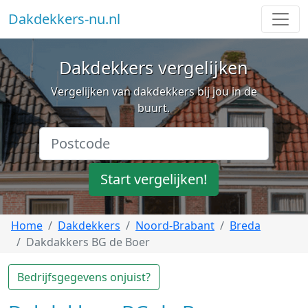
Dakdekkers-nu.nl
Dakdekkers vergelijken
Vergelijken van dakdekkers bij jou in de
buurt.
Start vergelijken!
Home
Dakdekkers
Noord-Brabant
Breda
Dakdakkers BG de Boer
Bedrijfsgegevens onjuist?