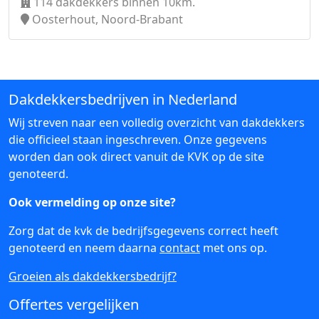
114 dakdekkers binnen 10km.
Oosterhout, Noord-Brabant
Dakdekkersbedrijven in Nederland
Wij streven naar een volledig overzicht van dakdekkers
die officieel staan ingeschreven. Onze gegevens
worden dan ook direct vanuit de KVK op de site
genoteerd.
Ook vermelding op onze site?
Zorg dat de kvk de bedrijfsgegevens correct heeft
genoteerd en neem daarna
contact
met ons op.
Groeien als dakdekkersbedrijf?
Offertes vergelijken