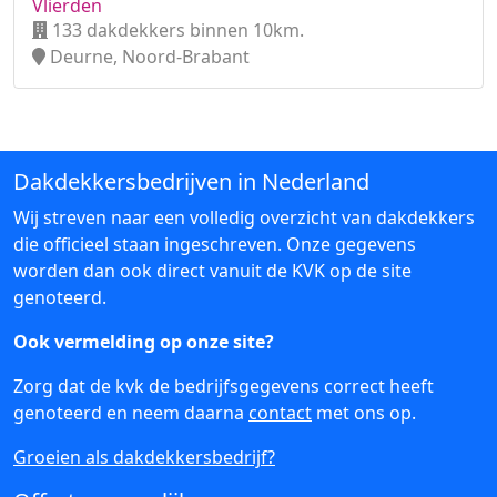
Vlierden
133 dakdekkers binnen 10km.
Deurne, Noord-Brabant
Dakdekkersbedrijven in Nederland
Wij streven naar een volledig overzicht van dakdekkers
die officieel staan ingeschreven. Onze gegevens
worden dan ook direct vanuit de KVK op de site
genoteerd.
Ook vermelding op onze site?
Zorg dat de kvk de bedrijfsgegevens correct heeft
genoteerd en neem daarna
contact
met ons op.
Groeien als dakdekkersbedrijf?