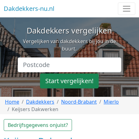
Dakdekkers-nu.nl
Dakdekkers vergelijken
Vergelijken van dakdekkers bij jou in de
buurt.
Start vergelijken!
Home
Dakdekkers
Noord-Brabant
Mierlo
Keijsers Dakwerken
Bedrijfsgegevens onjuist?