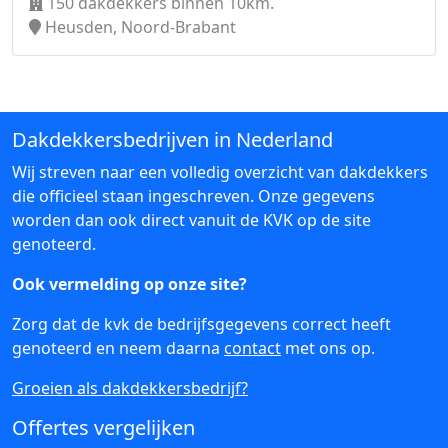
150 dakdekkers binnen 10km.
Heusden, Noord-Brabant
Dakdekkersbedrijven in Nederland
Wij streven naar een volledig overzicht van dakdekkers
die officieel staan ingeschreven. Onze gegevens
worden dan ook direct vanuit de KVK op de site
genoteerd.
Ook vermelding op onze site?
Zorg dat de kvk de bedrijfsgegevens correct heeft
genoteerd en neem daarna
contact
met ons op.
Groeien als dakdekkersbedrijf?
Offertes vergelijken