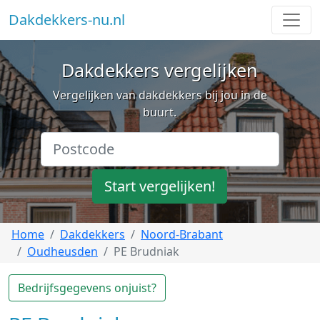
Dakdekkers-nu.nl
Dakdekkers vergelijken
Vergelijken van dakdekkers bij jou in de
buurt.
Start vergelijken!
Home
Dakdekkers
Noord-Brabant
Oudheusden
PE Brudniak
Bedrijfsgegevens onjuist?