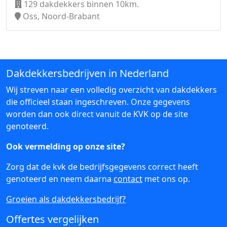
129 dakdekkers binnen 10km.
Oss, Noord-Brabant
Dakdekkersbedrijven in Nederland
Wij streven naar een volledig overzicht van dakdekkers
die officieel staan ingeschreven. Onze gegevens
worden dan ook direct vanuit de KVK op de site
genoteerd.
Ook vermelding op onze site?
Zorg dat de kvk de bedrijfsgegevens correct heeft
genoteerd en neem daarna
contact
met ons op.
Groeien als dakdekkersbedrijf?
Offertes vergelijken