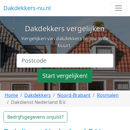
Dakdekkers-nu.nl
Dakdekkers vergelijken
Vergelijken van dakdekkers bij jou in de
buurt.
Start vergelijken!
Home
Dakdekkers
Noord-Brabant
Rosmalen
Dakdienst Nederland B.V.
Bedrijfsgegevens onjuist?