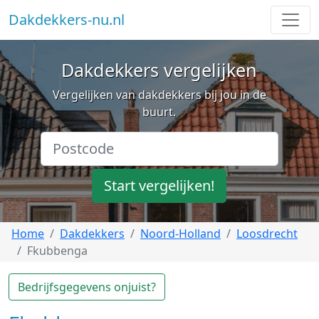
Dakdekkers-nu.nl
Dakdekkers vergelijken
Vergelijken van dakdekkers bij jou in de
buurt.
Start vergelijken!
Home
Dakdekkers
Noord-Holland
Loosdrecht
Fkubbenga
Bedrijfsgegevens onjuist?