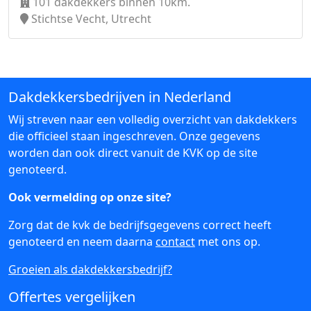
101 dakdekkers binnen 10km.
Stichtse Vecht, Utrecht
Dakdekkersbedrijven in Nederland
Wij streven naar een volledig overzicht van dakdekkers
die officieel staan ingeschreven. Onze gegevens
worden dan ook direct vanuit de KVK op de site
genoteerd.
Ook vermelding op onze site?
Zorg dat de kvk de bedrijfsgegevens correct heeft
genoteerd en neem daarna
contact
met ons op.
Groeien als dakdekkersbedrijf?
Offertes vergelijken