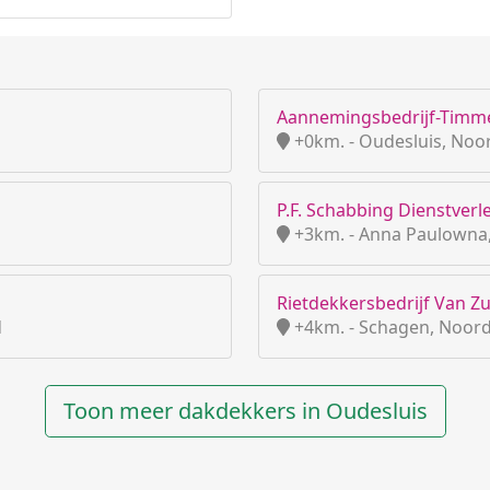
Aannemingsbedrijf-Timme
+0km. - Oudesluis, Noo
P.F. Schabbing Dienstverl
+3km. - Anna Paulowna
Rietdekkersbedrijf Van Z
d
+4km. - Schagen, Noord
Toon meer dakdekkers in Oudesluis