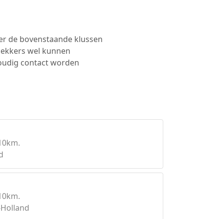
ker de bovenstaande klussen
dekkers wel kunnen
voudig contact worden
10km.
d
10km.
-Holland