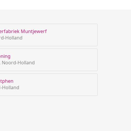
rfabriek Muntjewerf
rd-Holland
ening
, Noord-Holland
utphen
-Holland