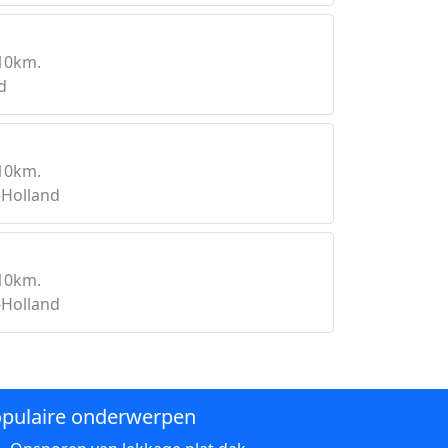
10km.
d
10km.
-Holland
10km.
-Holland
pulaire onderwerpen