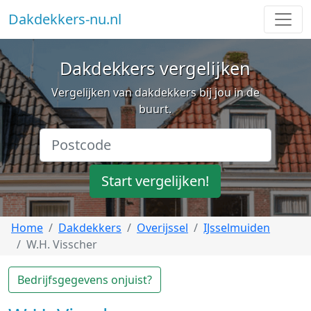
Dakdekkers-nu.nl
Dakdekkers vergelijken
Vergelijken van dakdekkers bij jou in de
buurt.
Start vergelijken!
Home
Dakdekkers
Overijssel
IJsselmuiden
W.H. Visscher
Bedrijfsgegevens onjuist?