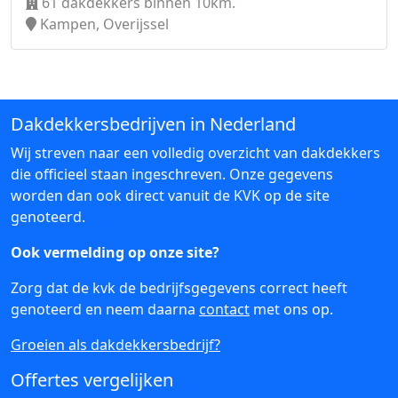
61 dakdekkers binnen 10km.
Kampen, Overijssel
Dakdekkersbedrijven in Nederland
Wij streven naar een volledig overzicht van dakdekkers
die officieel staan ingeschreven. Onze gegevens
worden dan ook direct vanuit de KVK op de site
genoteerd.
Ook vermelding op onze site?
Zorg dat de kvk de bedrijfsgegevens correct heeft
genoteerd en neem daarna
contact
met ons op.
Groeien als dakdekkersbedrijf?
Offertes vergelijken