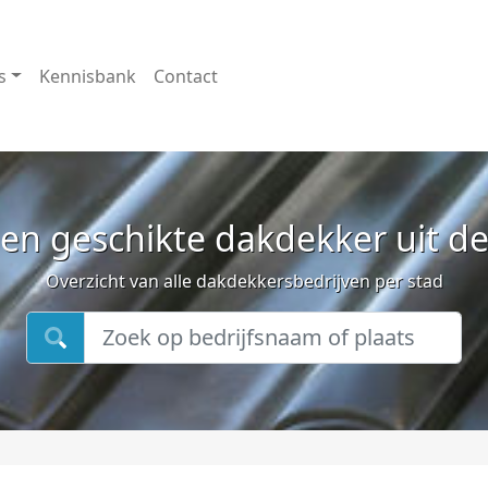
s
Kennisbank
Contact
en geschikte dakdekker uit d
Overzicht van alle dakdekkersbedrijven per stad