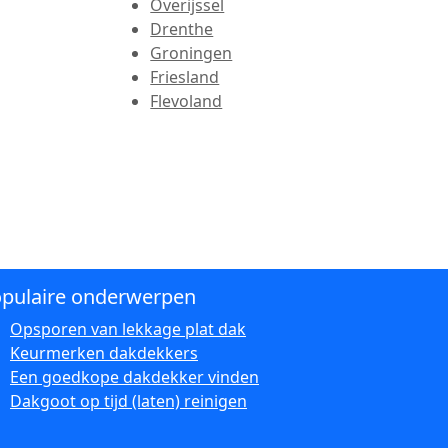
Overijssel
Drenthe
Groningen
Friesland
Flevoland
pulaire onderwerpen
Opsporen van lekkage plat dak
Keurmerken dakdekkers
Een goedkope dakdekker vinden
Dakgoot op tijd (laten) reinigen