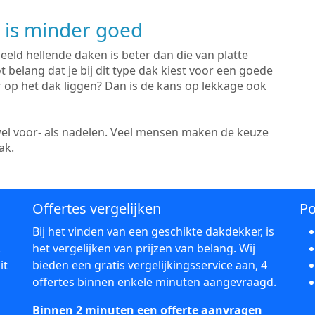
 is minder goed
eeld hellende daken is beter dan die van platte
 belang dat je bij dit type dak kiest voor een goede
er op het dak liggen? Dan is de kans op lekkage ook
wel voor- als nadelen. Veel mensen maken de keuze
ak.
Offertes vergelijken
Po
Bij het vinden van een geschikte dakdekker, is
.
het vergelijken van prijzen van belang. Wij
it
bieden een gratis vergelijkingsservice aan, 4
offertes binnen enkele minuten aangevraagd.
Binnen 2 minuten een offerte aanvragen