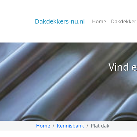
Dakdekkers-nu.nl
Home
Dakdekker
Vind e
Home
Kennisbank
Plat dak