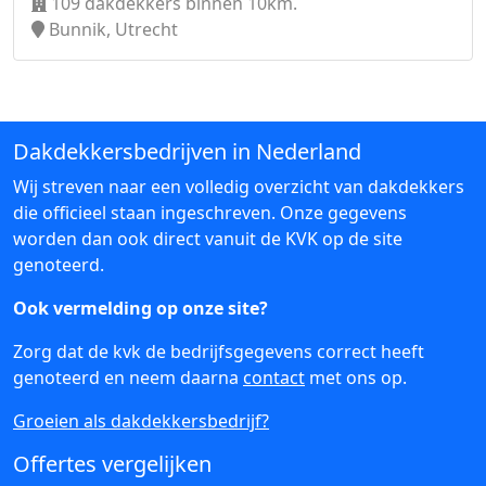
109 dakdekkers binnen 10km.
Bunnik, Utrecht
Dakdekkersbedrijven in Nederland
Wij streven naar een volledig overzicht van dakdekkers
die officieel staan ingeschreven. Onze gegevens
worden dan ook direct vanuit de KVK op de site
genoteerd.
Ook vermelding op onze site?
Zorg dat de kvk de bedrijfsgegevens correct heeft
genoteerd en neem daarna
contact
met ons op.
Groeien als dakdekkersbedrijf?
Offertes vergelijken