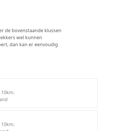
ker de bovenstaande klussen
dekkers wel kunnen
oert, dan kan er eenvoudig
 10km.
land
 10km.