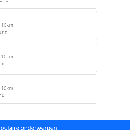
land
 10km.
land
 10km.
and
 10km.
and
pulaire onderwerpen