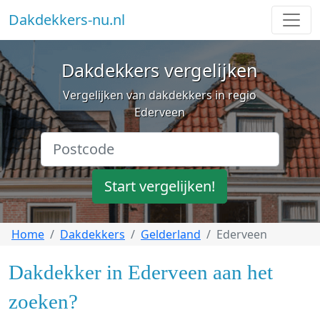
Dakdekkers-nu.nl
Dakdekkers vergelijken
Vergelijken van dakdekkers in regio
Ederveen
Start vergelijken!
Home
Dakdekkers
Gelderland
Ederveen
Dakdekker in Ederveen aan het
zoeken?