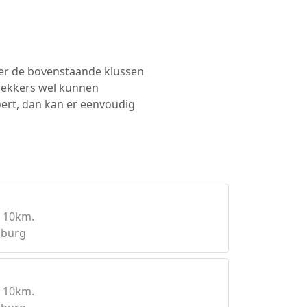
ker de bovenstaande klussen
dekkers wel kunnen
oert, dan kan er eenvoudig
 10km.
mburg
 10km.