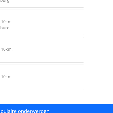
mburg
 10km.
mburg
 10km.
 10km.
d
pulaire onderwerpen