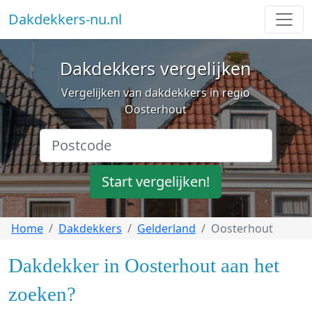
Dakdekkers-nu.nl
Dakdekkers vergelijken
Vergelijken van dakdekkers in regio
Oosterhout
Start vergelijken!
Home
Dakdekkers
Gelderland
Oosterhout
Dakdekker in Oosterhout aan het
zoeken?