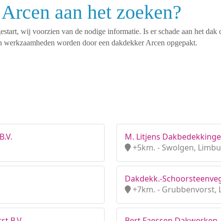
 Arcen aan het zoeken?
tart, wij voorzien van de nodige informatie. Is er schade aan het dak 
rten werkzaamheden worden door een dakdekker Arcen opgepakt.
.V.
M. Litjens Dakbedekking
+5km. - Swolgen, Limb
Dakdekk.-Schoorsteenveg
+7km. - Grubbenvorst,
t B.V.
Bert Faessen Dakwerken