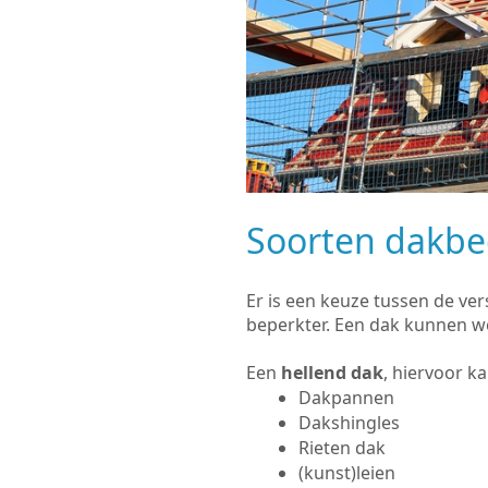
Soorten dakb
Er is een keuze tussen de ve
beperkter. Een dak kunnen w
Een
hellend dak
, hiervoor k
Dakpannen
Dakshingles
Rieten dak
(kunst)leien