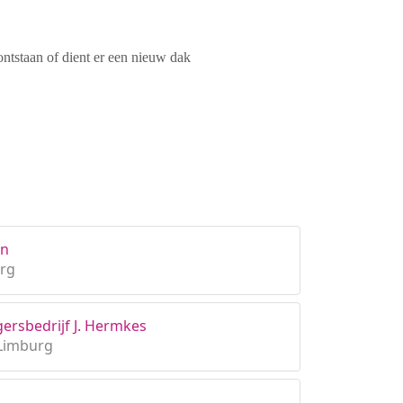
ontstaan of dient er een nieuw dak
en
urg
ersbedrijf J. Hermkes
 Limburg