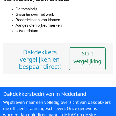
De totaalprijs
Garantie over het werk
Beoordelingen van klanten
Aangesloten bij
keurmerken
Uitvoerdatum
Dakdekkers
Start
vergelijken en
vergelijking
bespaar direct!
Dakdekkersbedrijven in Nederland
Wij streven naar een volledig overzicht van dakdekkers
die officieel staan ingeschreven. Onze gegevens
worden dan ook direct vanuit de KVK op de site