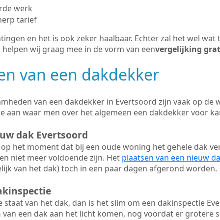
erde werk
herp tarief
tingen en het is ook zeker haalbaar. Echter zal het wel wat 
r helpen wij graag mee in de vorm van een
vergelijking gra
n van een dakdekker
mheden van een dakdekker in Evertsoord zijn vaak op de we
we aan waar men over het algemeen een dakdekker voor ka
euw dak Evertsoord
op het moment dat bij een oude woning het gehele dak ve
en niet meer voldoende zijn. Het
plaatsen van een nieuw d
ijk van het dak) toch in een paar dagen afgerond worden.
akinspectie
ge staat van het dak, dan is het slim om een dakinspectie Eve
n
van een dak aan het licht komen, nog voordat er grotere 