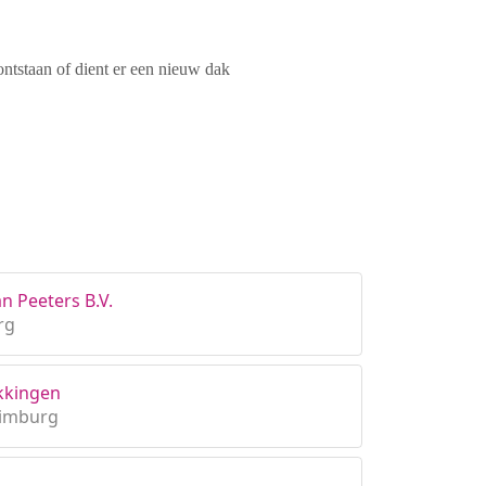
ontstaan of dient er een nieuw dak
 Peeters B.V.
rg
kkingen
Limburg
n