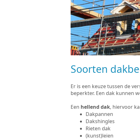
Soorten dakb
Er is een keuze tussen de ve
beperkter. Een dak kunnen w
Een
hellend dak
, hiervoor k
Dakpannen
Dakshingles
Rieten dak
(kunst)leien