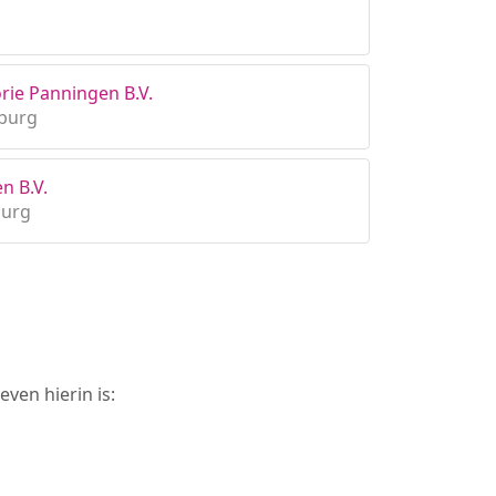
rie Panningen B.V.
mburg
n B.V.
burg
ven hierin is: