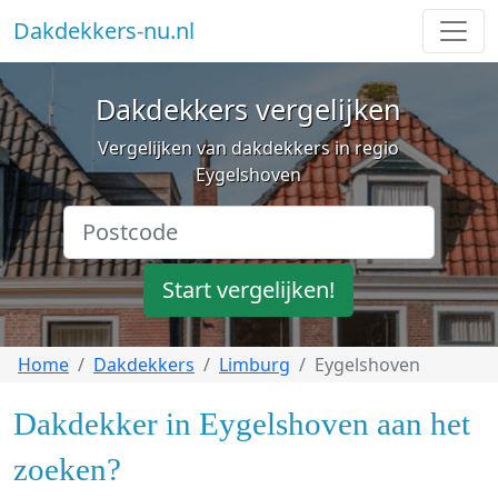
Dakdekkers-nu.nl
Dakdekkers vergelijken
Vergelijken van dakdekkers in regio
Eygelshoven
Start vergelijken!
Home
Dakdekkers
Limburg
Eygelshoven
Dakdekker in Eygelshoven aan het
zoeken?