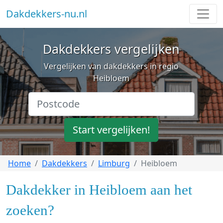
Dakdekkers-nu.nl
Dakdekkers vergelijken
Vergelijken van dakdekkers in regio
Heibloem
Start vergelijken!
Home
Dakdekkers
Limburg
Heibloem
Dakdekker in Heibloem aan het
zoeken?