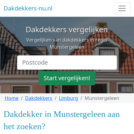
Dakdekkers-nu.nl
Dakdekkers vergelijken
Vergelijken van dakdekkers in regio
Munstergeleen
Start vergelijken!
Home
Dakdekkers
Limburg
Munstergeleen
Dakdekker in Munstergeleen aan
het zoeken?