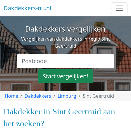
Dakdekkers-nu.nl
Dakdekkers vergelijken
Vergelijken van dakdekkers in regio Sint
Geertruid
Start vergelijken!
Home
Dakdekkers
Limburg
Sint Geertruid
Dakdekker in Sint Geertruid aan
het zoeken?