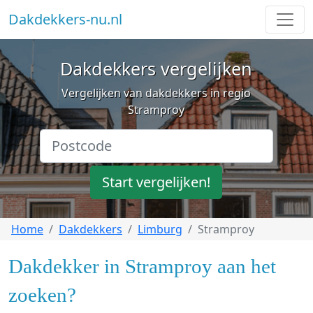
Dakdekkers-nu.nl
Dakdekkers vergelijken
Vergelijken van dakdekkers in regio
Stramproy
Start vergelijken!
Home
Dakdekkers
Limburg
Stramproy
Dakdekker in Stramproy aan het
zoeken?