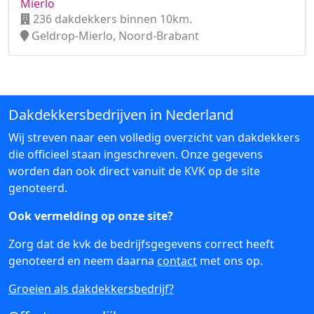
Mierlo
236 dakdekkers binnen 10km.
Geldrop-Mierlo, Noord-Brabant
Dakdekkersbedrijven in Nederland
Wij streven naar een volledig overzicht van dakdekkers
die officieel staan ingeschreven. Onze gegevens
worden dan ook direct vanuit de KVK op de site
genoteerd.
Ook vermelding op onze site?
Zorg dat de kvk de bedrijfsgegevens correct heeft
genoteerd en neem daarna
contact
met ons op.
Groeien als dakdekkersbedrijf?