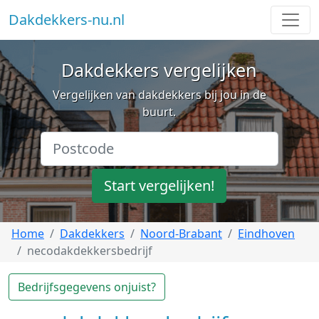
Dakdekkers-nu.nl
Dakdekkers vergelijken
Vergelijken van dakdekkers bij jou in de
buurt.
Start vergelijken!
Home
Dakdekkers
Noord-Brabant
Eindhoven
necodakdekkersbedrijf
Bedrijfsgegevens onjuist?