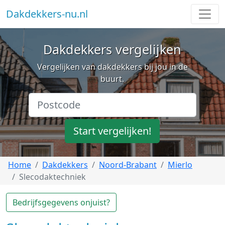
Dakdekkers-nu.nl
Dakdekkers vergelijken
Vergelijken van dakdekkers bij jou in de
buurt.
Start vergelijken!
Home
Dakdekkers
Noord-Brabant
Mierlo
Slecodaktechniek
Bedrijfsgegevens onjuist?