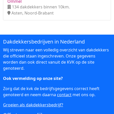
Ommel
134 dakdekkers binnen 10km.
Asten, Noord-Brabant
Dakdekkersbedrijven in Nederland
Wij streven naar een volledig overzicht van dakdekkers
die officieel staan ingeschreven. Onze gegevens
worden dan ook direct vanuit de KVK op de site
genoteerd.
Ook vermelding op onze site?
Zorg dat de kvk de bedrijfsgegevens correct heeft
genoteerd en neem daarna
contact
met ons op.
Groeien als dakdekkersbedrijf?