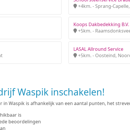
+4km. - Sprang-Capelle
Koops Dakbedekking B.V.
+5km. - Raamsdonksvee
LASAL Allround Service
nt
+5km. - Oosteind, Noor
ijf Waspik inschakelen!
in Waspik is afhankelijk van een aantal punten, het streven 
hikbaar is
ede beoordelingen
man