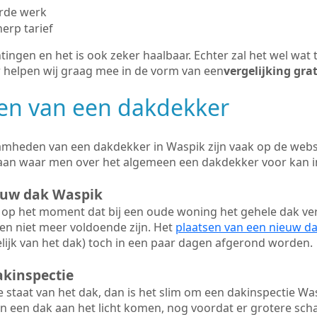
erde werk
herp tarief
tingen en het is ook zeker haalbaar. Echter zal het wel wat 
r helpen wij graag mee in de vorm van een
vergelijking gra
n van een dakdekker
mheden van een dakdekker in Waspik zijn vaak op de websit
aan waar men over het algemeen een dakdekker voor kan 
ieuw dak Waspik
op het moment dat bij een oude woning het gehele dak ve
en niet meer voldoende zijn. Het
plaatsen van een nieuw d
ijk van het dak) toch in een paar dagen afgerond worden.
akinspectie
ge staat van het dak, dan is het slim om een dakinspectie Was
n een dak aan het licht komen, nog voordat er grotere sch