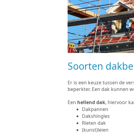
Soorten dakb
Er is een keuze tussen de ve
beperkter. Een dak kunnen w
Een
hellend dak
, hiervoor k
Dakpannen
Dakshingles
Rieten dak
(kunst)leien