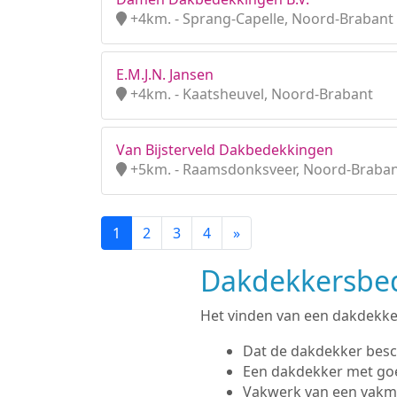
+4km. - Sprang-Capelle, Noord-Brabant
E.M.J.N. Jansen
+4km. - Kaatsheuvel, Noord-Brabant
Van Bijsterveld Dakbedekkingen
+5km. - Raamsdonksveer, Noord-Braba
1
2
3
4
»
Dakdekkersbedr
Het vinden van een dakdekker 
Dat de dakdekker besc
Een dakdekker met go
Vakwerk van een vak