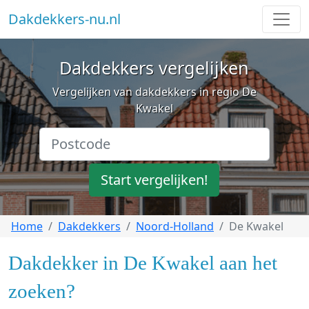
Dakdekkers-nu.nl
Dakdekkers vergelijken
Vergelijken van dakdekkers in regio De
Kwakel
Start vergelijken!
Home
Dakdekkers
Noord-Holland
De Kwakel
Dakdekker in De Kwakel aan het
zoeken?