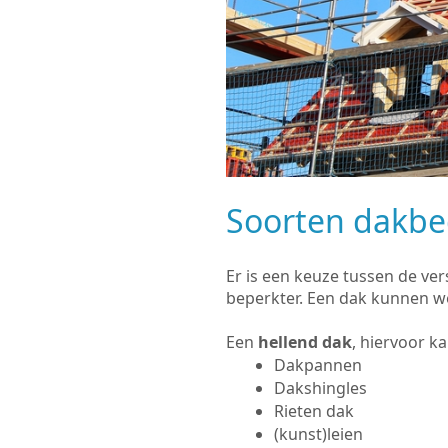
Soorten dakb
Er is een keuze tussen de ve
beperkter. Een dak kunnen w
Een
hellend dak
, hiervoor k
Dakpannen
Dakshingles
Rieten dak
(kunst)leien