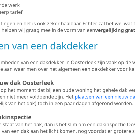
erde werk
herp tarief
tingen en het is ook zeker haalbaar. Echter zal het wel wat 
r helpen wij graag mee in de vorm van een
vergelijking gra
n van een dakdekker
mheden van een dakdekker in Oosterleek zijn vaak op de we
we aan waar men over het algemeen een dakdekker voor ka
euw dak Oosterleek
op het moment dat bij een oude woning het gehele dak ve
en niet meer voldoende zijn. Het
plaatsen van een nieuw d
ijk van het dak) toch in een paar dagen afgerond worden.
akinspectie
ge staat van het dak, dan is het slim om een dakinspectie Oos
n
van een dak aan het licht komen, nog voordat er grotere 