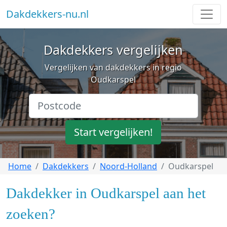
Dakdekkers-nu.nl
Dakdekkers vergelijken
Vergelijken van dakdekkers in regio
Oudkarspel
Start vergelijken!
Home
Dakdekkers
Noord-Holland
Oudkarspel
Dakdekker in Oudkarspel aan het
zoeken?