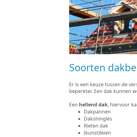
Soorten dakb
Er is een keuze tussen de ve
beperkter. Een dak kunnen w
Een
hellend dak
, hiervoor k
Dakpannen
Dakshingles
Rieten dak
(kunst)leien