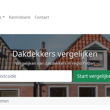
s
Kennisbank
Contact
Dakdekkers vergelijken
Vergelijken van dakdekkers in regio Petten
Start vergelijk
etten