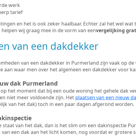
erde werk
herp tarief
tingen en het is ook zeker haalbaar. Echter zal het wel wat 
r helpen wij graag mee in de vorm van een
vergelijking gra
n van een dakdekker
amheden van een dakdekker in Purmerland zijn vaak op de w
we aan waar men over het algemeen een dakdekker voor ka
ieuw dak Purmerland
op het moment dat bij een oude woning het gehele dak ve
en niet meer voldoende zijn. Het
plaatsen van een nieuw d
ijk van het dak) toch in een paar dagen afgerond worden.
akinspectie
ge staat van het dak, dan is het slim om een dakinspectie Pu
n
van een dak aan het licht komen, nog voordat er grotere 