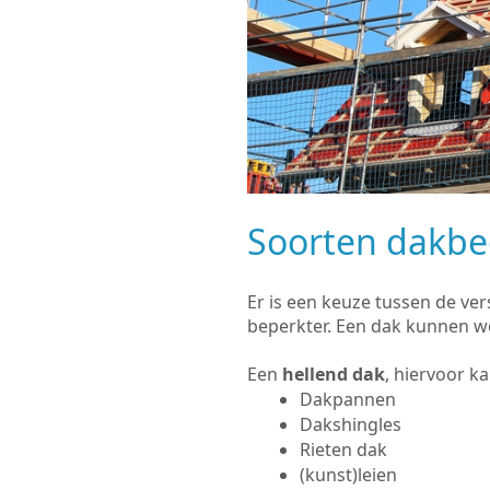
Soorten dakb
Er is een keuze tussen de ve
beperkter. Een dak kunnen w
Een
hellend dak
, hiervoor k
Dakpannen
Dakshingles
Rieten dak
(kunst)leien