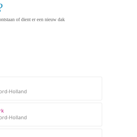
?
ontstaan of dient er een nieuw dak
ord-Holland
rk
ord-Holland