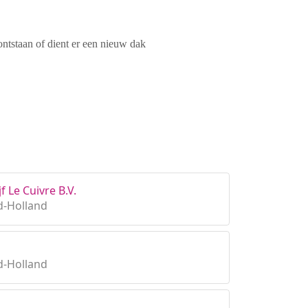
ontstaan of dient er een nieuw dak
f Le Cuivre B.V.
d-Holland
d-Holland