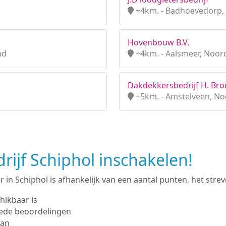
+4km. - Badhoevedorp,
Hovenbouw B.V.
nd
+4km. - Aalsmeer, Noor
Dakdekkersbedrijf H. Bro
+5km. - Amstelveen, No
ijf Schiphol inschakelen!
in Schiphol is afhankelijk van een aantal punten, het streve
hikbaar is
ede beoordelingen
man