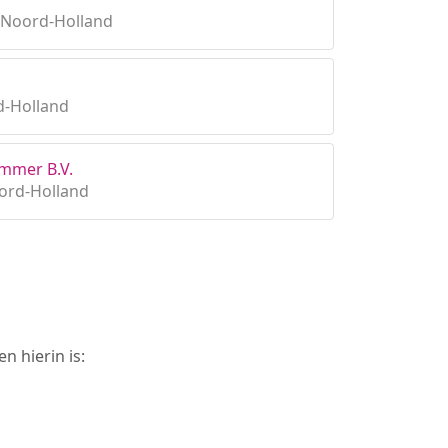
 Noord-Holland
d-Holland
mmer B.V.
ord-Holland
n hierin is: