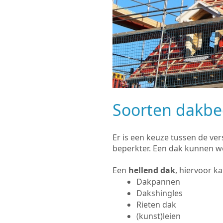
Soorten dakb
Er is een keuze tussen de ve
beperkter. Een dak kunnen w
Een
hellend dak
, hiervoor k
Dakpannen
Dakshingles
Rieten dak
(kunst)leien