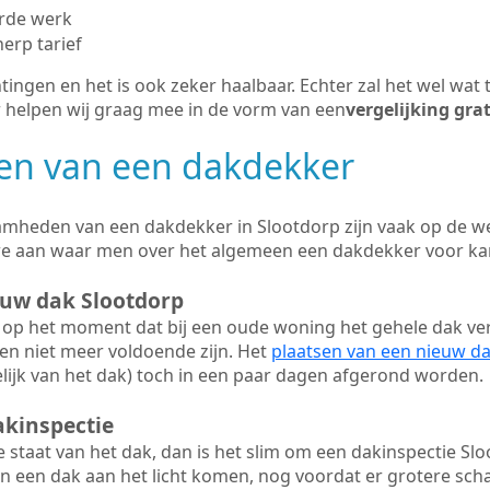
erde werk
herp tarief
tingen en het is ook zeker haalbaar. Echter zal het wel wat 
r helpen wij graag mee in de vorm van een
vergelijking gra
n van een dakdekker
mheden van een dakdekker in Slootdorp zijn vaak op de web
we aan waar men over het algemeen een dakdekker voor ka
euw dak Slootdorp
op het moment dat bij een oude woning het gehele dak ve
en niet meer voldoende zijn. Het
plaatsen van een nieuw d
ijk van het dak) toch in een paar dagen afgerond worden.
akinspectie
ge staat van het dak, dan is het slim om een dakinspectie Slo
n een dak aan het licht komen, nog voordat er grotere sch