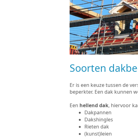
Soorten dakb
Er is een keuze tussen de ve
beperkter. Een dak kunnen w
Een
hellend dak
, hiervoor k
Dakpannen
Dakshingles
Rieten dak
(kunst)leien