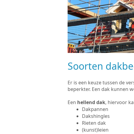
Soorten dakb
Er is een keuze tussen de ve
beperkter. Een dak kunnen w
Een
hellend dak
, hiervoor k
Dakpannen
Dakshingles
Rieten dak
(kunst)leien