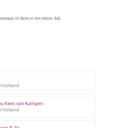
ontstaan of dient er een nieuw dak
d-Holland
eau Kees van Kampen
d-Holland
aauw & Zn