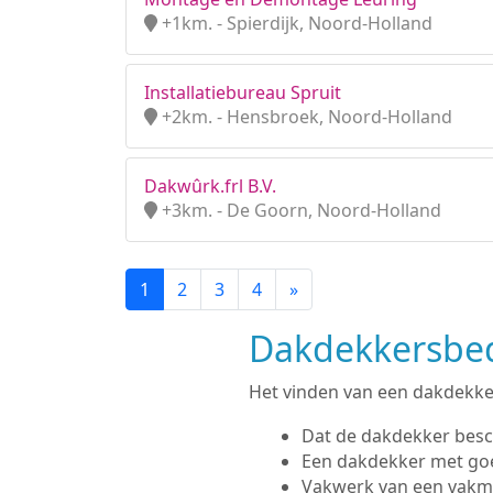
+1km. - Spierdijk, Noord-Holland
Installatiebureau Spruit
+2km. - Hensbroek, Noord-Holland
Dakwûrk.frl B.V.
+3km. - De Goorn, Noord-Holland
1
2
3
4
»
Dakdekkersbedr
Het vinden van een dakdekker i
Dat de dakdekker besc
Een dakdekker met go
Vakwerk van een vak