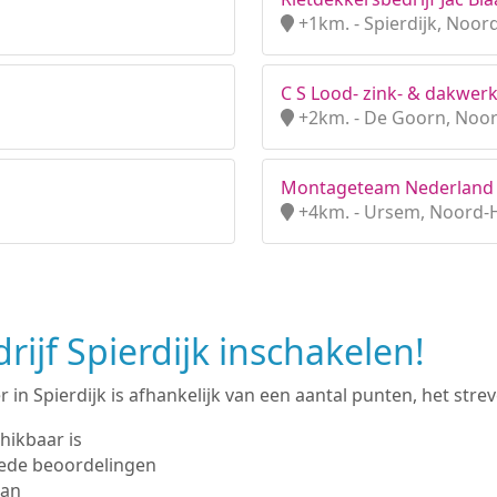
+1km. - Spierdijk, Noor
C S Lood- zink- & dakwer
+2km. - De Goorn, Noo
Montageteam Nederland 
+4km. - Ursem, Noord-
ijf Spierdijk inschakelen!
n Spierdijk is afhankelijk van een aantal punten, het streve
hikbaar is
ede beoordelingen
man