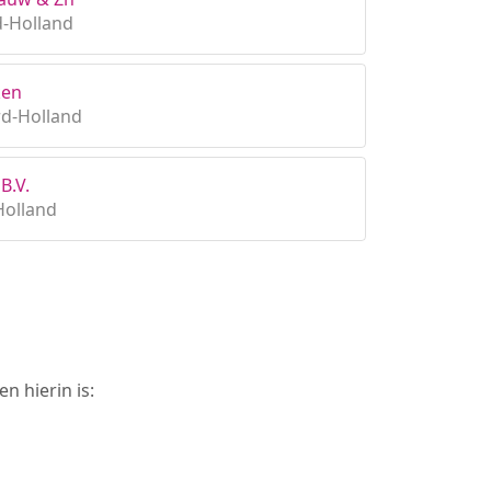
d-Holland
ken
rd-Holland
B.V.
Holland
n hierin is: