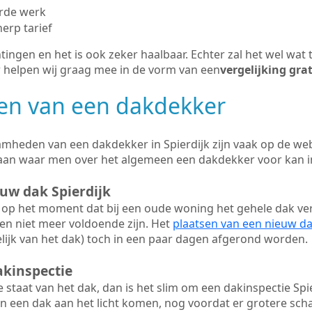
erde werk
herp tarief
tingen en het is ook zeker haalbaar. Echter zal het wel wat 
r helpen wij graag mee in de vorm van een
vergelijking gra
n van een dakdekker
mheden van een dakdekker in Spierdijk zijn vaak op de webs
aan waar men over het algemeen een dakdekker voor kan 
euw dak Spierdijk
op het moment dat bij een oude woning het gehele dak ve
en niet meer voldoende zijn. Het
plaatsen van een nieuw d
ijk van het dak) toch in een paar dagen afgerond worden.
akinspectie
ge staat van het dak, dan is het slim om een dakinspectie Spie
n een dak aan het licht komen, nog voordat er grotere sch