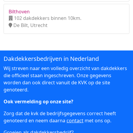
Bilthoven
102 dakdekkers binnen 10km.
De Bilt, Utrecht
Dakdekkersbedrijven in Nederland
Wij streven naar een volledig overzicht van dakdekkers
die officieel staan ingeschreven. Onze gegevens
worden dan ook direct vanuit de KVK op de site
genoteerd.
Ook vermelding op onze site?
Zorg dat de kvk de bedrijfsgegevens correct heeft
genoteerd en neem daarna
contact
met ons op.
Groeien als dakdekkersbedrijf?