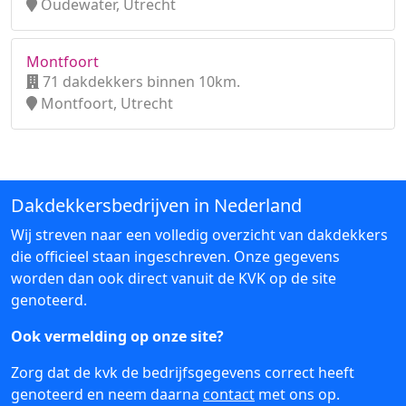
Oudewater, Utrecht
Montfoort
71 dakdekkers binnen 10km.
Montfoort, Utrecht
Dakdekkersbedrijven in Nederland
Wij streven naar een volledig overzicht van dakdekkers
die officieel staan ingeschreven. Onze gegevens
worden dan ook direct vanuit de KVK op de site
genoteerd.
Ook vermelding op onze site?
Zorg dat de kvk de bedrijfsgegevens correct heeft
genoteerd en neem daarna
contact
met ons op.