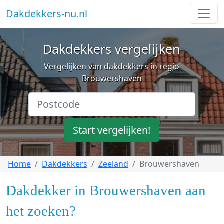
Dakdekkers-nu.nl
Dakdekkers vergelijken
Vergelijken van dakdekkers in regio
Brouwershaven
Start vergelijken!
Home
Dakdekkers
Zeeland
Brouwershaven
Dakdekker in Brouwershaven aan
het zoeken?