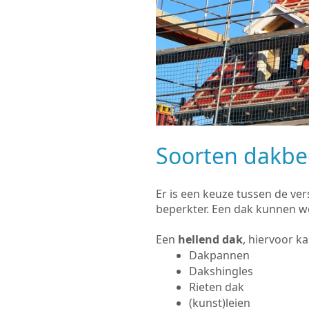
Soorten dakb
Er is een keuze tussen de ve
beperkter. Een dak kunnen w
Een
hellend dak
, hiervoor k
Dakpannen
Dakshingles
Rieten dak
(kunst)leien