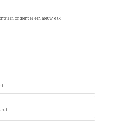
ontstaan of dient er een nieuw dak
nd
land