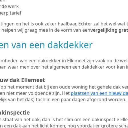
erde werk
herp tarief
tingen en het is ook zeker haalbaar. Echter zal het wel wat 
r helpen wij graag mee in de vorm van een
vergelijking gra
n van een dakdekker
mheden van een dakdekker in Ellemeet zijn vaak op de webs
aan waar men over het algemeen een dakdekker voor kan 
euw dak Ellemeet
op het moment dat bij een oude woning het gehele dak ve
en niet meer voldoende zijn. Het
plaatsen van een nieuw d
ijk van het dak) toch in een paar dagen afgerond worden.
akinspectie
ge staat van het dak, dan is het slim om een dakinspectie Ell
n een dak aan het licht komen, nog voordat er grotere sch