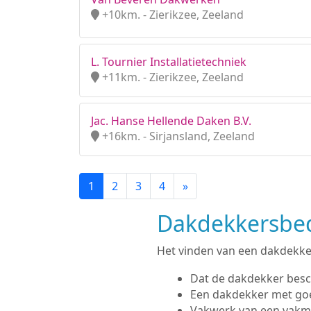
+10km. - Zierikzee, Zeeland
L. Tournier Installatietechniek
+11km. - Zierikzee, Zeeland
Jac. Hanse Hellende Daken B.V.
+16km. - Sirjansland, Zeeland
1
2
3
4
»
Dakdekkersbedr
Het vinden van een dakdekker 
Dat de dakdekker besc
Een dakdekker met go
Vakwerk van een vak