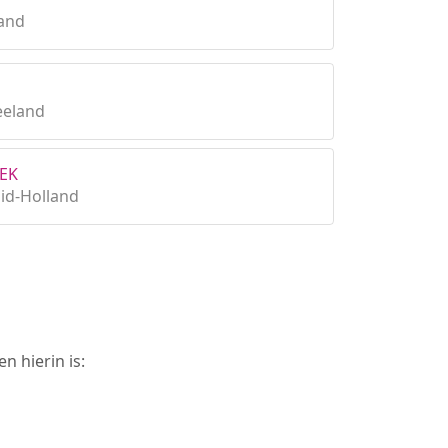
land
eeland
IEK
id-Holland
n hierin is: