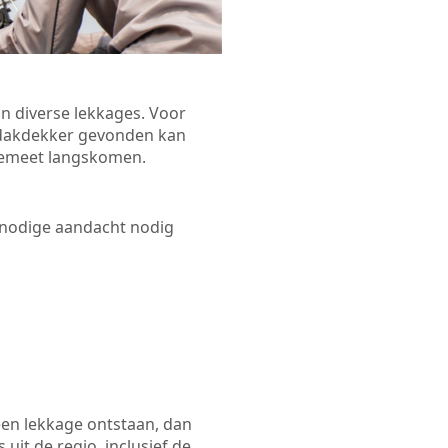
n diverse lekkages. Voor
n dakdekker gevonden kan
Ellemeet langskomen.
 nodige aandacht nodig
een lekkage ontstaan, dan
uit de regio, inclusief de