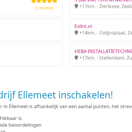
+11km. - Zierikzee, Zee
3 reviews
Exllnt.nl
+14km. - Colijnsplaat, Z
HEBA INSTALLATIETECHN
+17km. - Stellendam, Zu
ijf Ellemeet inschakelen!
in Ellemeet is afhankelijk van een aantal punten, het streve
hikbaar is
ede beoordelingen
man