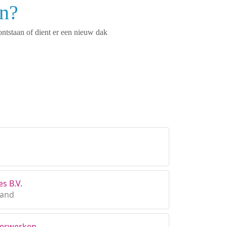
en?
ontstaan of dient er een nieuw dak
s B.V.
land
merwerken