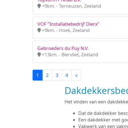
+9km. - Terneuzen, Zeeland
VOF "Installatiebedrijf Dierx"
+9km. - Hoek, Zeeland
Gebroeders du Puy N.V.
+13km. - Biervliet, Zeeland
1
2
3
4
»
Dakdekkersbedr
Het vinden van een dakdekker 
Dat de dakdekker besc
Een dakdekker met go
Vakwerk van een vak