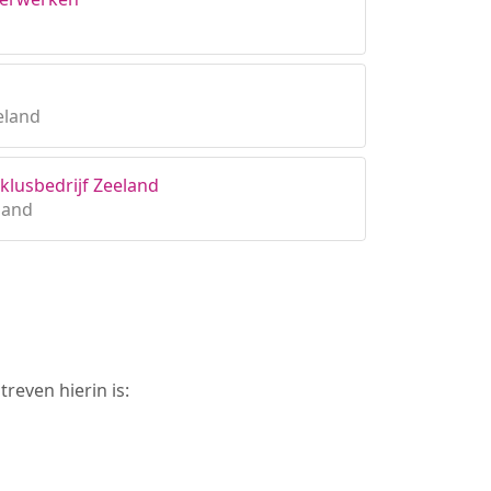
eland
lusbedrijf Zeeland
land
reven hierin is: