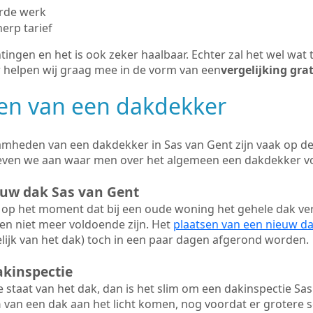
erde werk
herp tarief
tingen en het is ook zeker haalbaar. Echter zal het wel wat 
r helpen wij graag mee in de vorm van een
vergelijking gra
n van een dakdekker
mheden van een dakdekker in Sas van Gent zijn vaak op de 
geven we aan waar men over het algemeen een dakdekker v
euw dak Sas van Gent
op het moment dat bij een oude woning het gehele dak ve
en niet meer voldoende zijn. Het
plaatsen van een nieuw d
ijk van het dak) toch in een paar dagen afgerond worden.
akinspectie
ge staat van het dak, dan is het slim om een dakinspectie Sas
n
van een dak aan het licht komen, nog voordat er grotere 