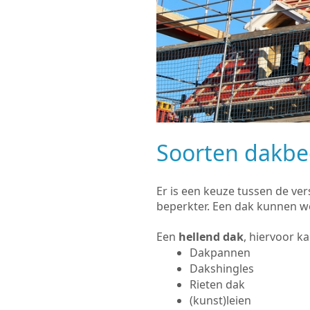
Soorten dakb
Er is een keuze tussen de ve
beperkter. Een dak kunnen w
Een
hellend dak
, hiervoor k
Dakpannen
Dakshingles
Rieten dak
(kunst)leien