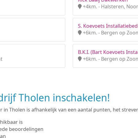
+4km. - Halsteren, Noo
S. Koevoets Installatiebedr
+6km. - Bergen op Zoo
B.K.I. (Bart Koevoets Insta
t
+6km. - Bergen op Zoo
ijf Tholen inschakelen!
in Tholen is afhankelijk van een aantal punten, het streven 
hikbaar is
ede beoordelingen
man