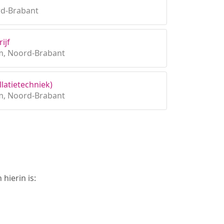
rd-Brabant
ijf
m, Noord-Brabant
llatietechniek)
m, Noord-Brabant
hierin is: