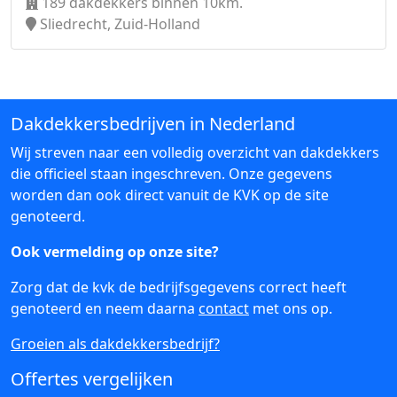
189 dakdekkers binnen 10km.
Sliedrecht, Zuid-Holland
Dakdekkersbedrijven in Nederland
Wij streven naar een volledig overzicht van dakdekkers
die officieel staan ingeschreven. Onze gegevens
worden dan ook direct vanuit de KVK op de site
genoteerd.
Ook vermelding op onze site?
Zorg dat de kvk de bedrijfsgegevens correct heeft
genoteerd en neem daarna
contact
met ons op.
Groeien als dakdekkersbedrijf?
Offertes vergelijken