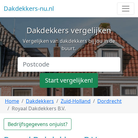
Dakdekkers-nu.nl
Dakdekkers vergelijken
Vergelijken van dakdekkers bij jou in de
buurt.
Start vergelijken!
Home
Dakdekkers
Zuid-Holland
Dordrecht
Royaal Dakdekkers B.V.
Bedrijfsgegevens onjuist?