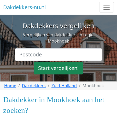
Dakdekkers-nu.nl
Dakdekkers vergelijken
Vergelijken van dakdekkers in regio
Mookhoek
Start vergelijken!
Home
Dakdekkers
Zuid-Holland
Mookhoek
Dakdekker in Mookhoek aan het
zoeken?