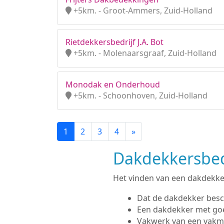
+5km. - Groot-Ammers, Zuid-Holland
Rietdekkersbedrijf J.A. Bot
+5km. - Molenaarsgraaf, Zuid-Holland
Monodak en Onderhoud
+5km. - Schoonhoven, Zuid-Holland
1
2
3
4
»
Dakdekkersbedr
Het vinden van een dakdekker 
Dat de dakdekker besc
Een dakdekker met go
Vakwerk van een vak