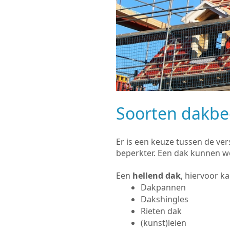
Soorten dakb
Er is een keuze tussen de ve
beperkter. Een dak kunnen w
Een
hellend dak
, hiervoor k
Dakpannen
Dakshingles
Rieten dak
(kunst)leien