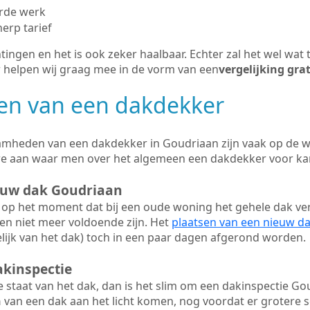
erde werk
herp tarief
tingen en het is ook zeker haalbaar. Echter zal het wel wat 
r helpen wij graag mee in de vorm van een
vergelijking gra
n van een dakdekker
mheden van een dakdekker in Goudriaan zijn vaak op de we
we aan waar men over het algemeen een dakdekker voor ka
ieuw dak Goudriaan
op het moment dat bij een oude woning het gehele dak ve
en niet meer voldoende zijn. Het
plaatsen van een nieuw d
ijk van het dak) toch in een paar dagen afgerond worden.
akinspectie
ge staat van het dak, dan is het slim om een dakinspectie Go
n
van een dak aan het licht komen, nog voordat er grotere 