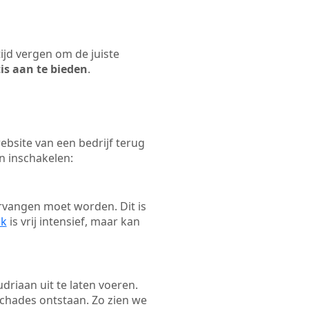
tijd vergen om de juiste
tis aan te bieden
.
bsite van een bedrijf terug
n inschakelen:
rvangen moet worden. Dit is
ak
is vrij intensief, maar kan
udriaan uit te laten voeren.
schades ontstaan. Zo zien we