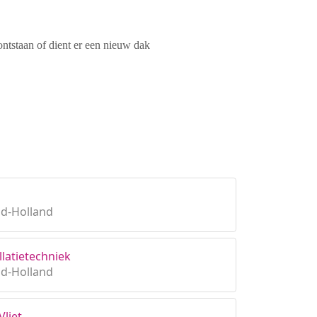
ontstaan of dient er een nieuw dak
id-Holland
latietechniek
id-Holland
Vliet