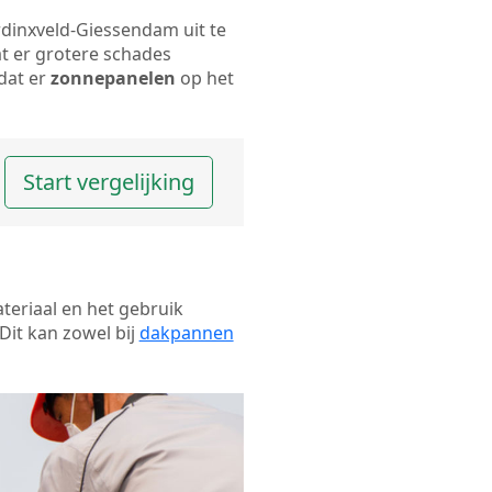
ardinxveld-Giessendam uit te
t er grotere schades
dat er
zonnepanelen
op het
Start vergelijking
ateriaal en het gebruik
Dit kan zowel bij
dakpannen