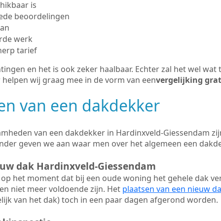
hikbaar is
ede beoordelingen
man
erde werk
herp tarief
tingen en het is ook zeker haalbaar. Echter zal het wel wat 
r helpen wij graag mee in de vorm van een
vergelijking gra
n van een dakdekker
amheden van een dakdekker in Hardinxveld-Giessendam zij
eronder geven we aan waar men over het algemeen een dakd
ieuw dak Hardinxveld-Giessendam
op het moment dat bij een oude woning het gehele dak ve
en niet meer voldoende zijn. Het
plaatsen van een nieuw d
ijk van het dak) toch in een paar dagen afgerond worden.