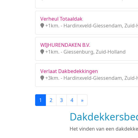
Verheul Totaaldak
+1km. - Hardinxveld-Giessendam, Zuid-
WIJHURENDAKEN B.V.
+1km. - Giessenburg, Zuid-Holland
Verlaat Dakbedekkingen
+3km. - Hardinxveld-Giessendam, Zuid-
1
2
3
4
»
Dakdekkersbed
Het vinden van een dakdekker 