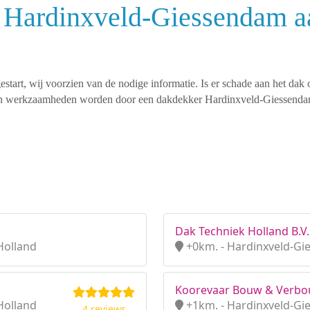
 Hardinxveld-Giessendam a
tart, wij voorzien van de nodige informatie. Is er schade aan het dak 
orten werkzaamheden worden door een dakdekker Hardinxveld-Giessend
Dak Techniek Holland B.V.
Holland
+0km. - Hardinxveld-Gi
Koorevaar Bouw & Verb
Holland
+1km. - Hardinxveld-Gi
4 reviews