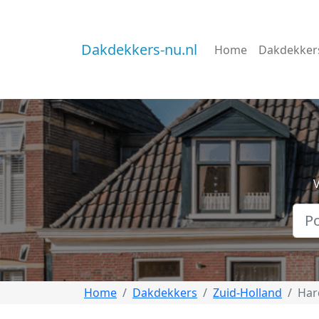
Dakdekkers-nu.nl
Home
Dakdekker
V
Home
Dakdekkers
Zuid-Holland
Har