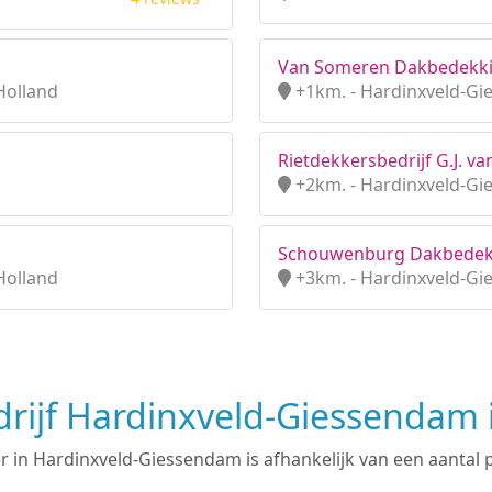
Van Someren Dakbedekk
Holland
+1km. - Hardinxveld-Gi
Rietdekkersbedrijf G.J. va
+2km. - Hardinxveld-Gi
Schouwenburg Dakbedek
Holland
+3km. - Hardinxveld-Gi
rijf Hardinxveld-Giessendam 
in Hardinxveld-Giessendam is afhankelijk van een aantal pu