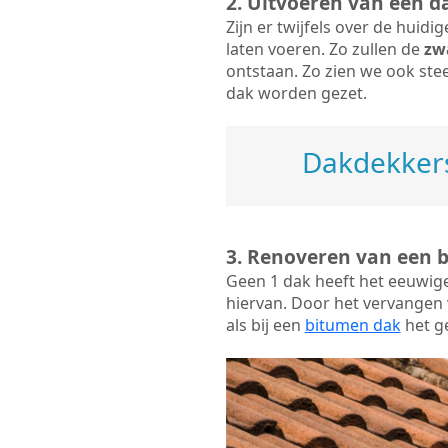
2. Uitvoeren van een d
Zijn er twijfels over de huid
laten voeren. Zo zullen de
zw
ontstaan. Zo zien we ook ste
dak worden gezet.
Dakdekkers
3. Renoveren van een 
Geen 1 dak heeft het eeuwig
hiervan. Door het vervangen v
als bij een
bitumen dak
het ge