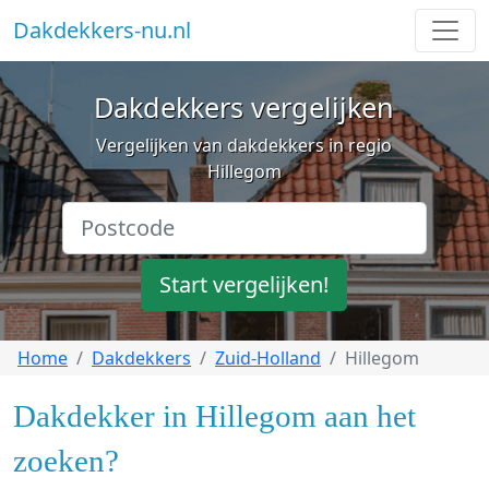
Dakdekkers-nu.nl
Dakdekkers vergelijken
Vergelijken van dakdekkers in regio
Hillegom
Start vergelijken!
Home
Dakdekkers
Zuid-Holland
Hillegom
Dakdekker in Hillegom aan het
zoeken?