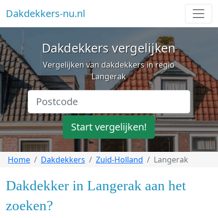
Dakdekkers-nu.nl
Dakdekkers vergelijken
Vergelijken van dakdekkers in regio
Langerak
Start vergelijken!
Home
Dakdekkers
Zuid-Holland
Langerak
Dakdekker in Langerak aan het
zoeken?