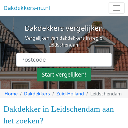
Dakdekkers-nu.nl
Dakdekkers vergelijken
Vergelijken van dakdekkers in regio
Leidschendam
Start vergelijken!
Home
Dakdekkers
Zuid-Holland
Leidschendam
Dakdekker in Leidschendam aan
het zoeken?