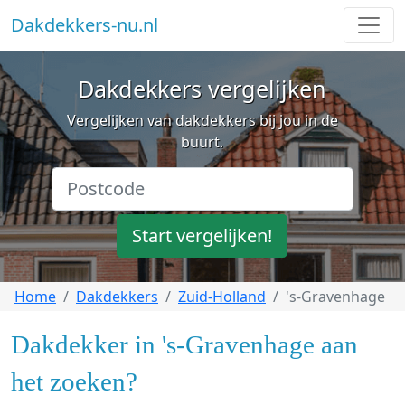
Dakdekkers-nu.nl
Dakdekkers vergelijken
Vergelijken van dakdekkers bij jou in de
buurt.
Start vergelijken!
Home
Dakdekkers
Zuid-Holland
's-Gravenhage
Dakdekker in 's-Gravenhage aan
het zoeken?