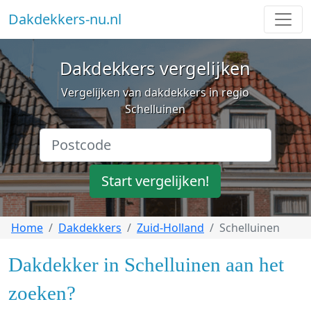
Dakdekkers-nu.nl
Dakdekkers vergelijken
Vergelijken van dakdekkers in regio
Schelluinen
Start vergelijken!
Home
Dakdekkers
Zuid-Holland
Schelluinen
Dakdekker in Schelluinen aan het
zoeken?