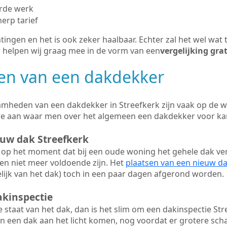
erde werk
herp tarief
tingen en het is ook zeker haalbaar. Echter zal het wel wat 
r helpen wij graag mee in de vorm van een
vergelijking gra
n van een dakdekker
mheden van een dakdekker in Streefkerk zijn vaak op de we
we aan waar men over het algemeen een dakdekker voor ka
euw dak Streefkerk
op het moment dat bij een oude woning het gehele dak ve
en niet meer voldoende zijn. Het
plaatsen van een nieuw d
ijk van het dak) toch in een paar dagen afgerond worden.
akinspectie
ge staat van het dak, dan is het slim om een dakinspectie Str
n een dak aan het licht komen, nog voordat er grotere sch