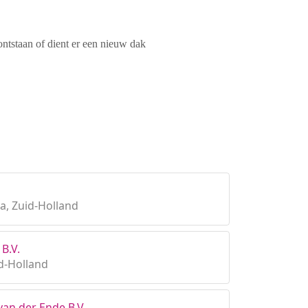
ontstaan of dient er een nieuw dak
a, Zuid-Holland
 B.V.
d-Holland
 van der Ende B.V.